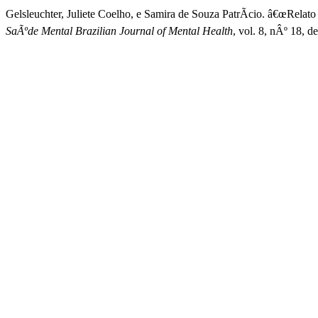
Gelsleuchter, Juliete Coelho, e Samira de Souza PatrÃ­cio. â€œR
SaÃºde Mental Brazilian Journal of Mental Health
, vol. 8, nÂº 18, 