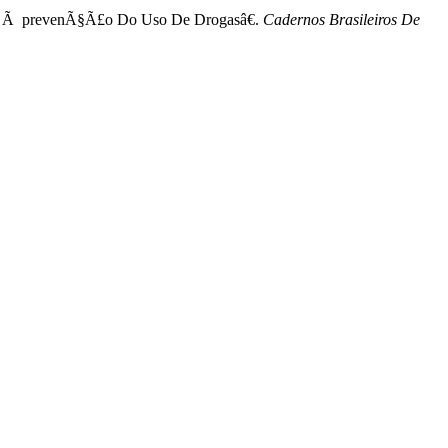
nte Ã prevenÃ§Ã£o Do Uso De Drogasâ€.
Cadernos Brasileiros De