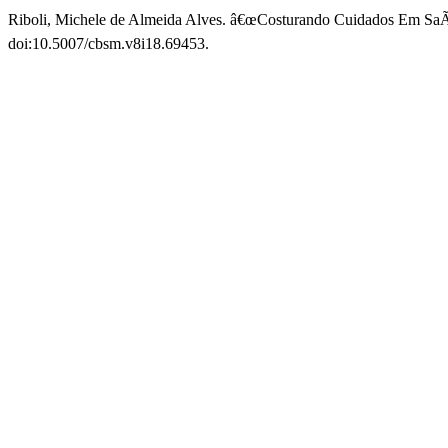
Riboli, Michele de Almeida Alves. â€œCosturando Cuidados Em SaÃ
doi:10.5007/cbsm.v8i18.69453.