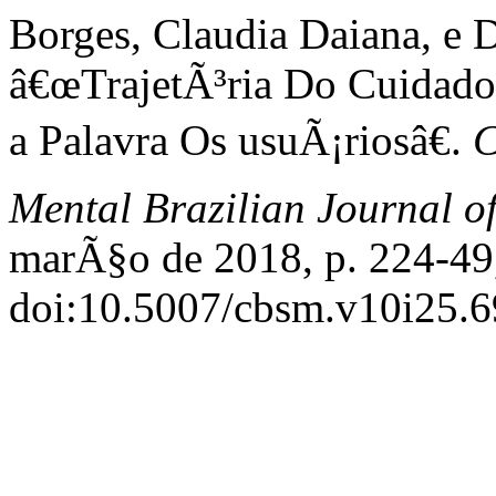
Borges, Claudia Daiana, e D
â€œTrajetÃ³ria Do Cuidad
a Palavra Os usuÃ¡riosâ€.
C
Mental Brazilian Journal o
marÃ§o de 2018, p. 224-49
doi:10.5007/cbsm.v10i25.6