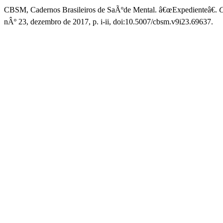
CBSM, Cadernos Brasileiros de SaÃºde Mental. â€œExpedienteâ€.
C
nÂº 23, dezembro de 2017, p. i-ii, doi:10.5007/cbsm.v9i23.69637.