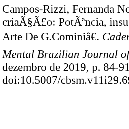
Campos-Rizzi, Fernanda N
criaÃ§Ã£o: PotÃªncia, ins
Arte De G.Cominiâ€.
Cader
Mental Brazilian Journal o
dezembro de 2019, p. 84-91
doi:10.5007/cbsm.v11i29.6