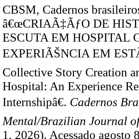
CBSM, Cadernos brasileiro
â€œCRIAÃ‡ÃƒO DE HIST
ESCUTA EM HOSPITAL 
EXPERIÃŠNCIA EM ESTÃ
Collective Story Creation a
Hospital: An Experience Re
Internshipâ€.
Cadernos Bras
Mental/Brazilian Journal o
1, 2026). Acessado agosto 8