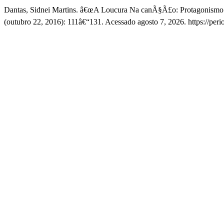
Dantas, Sidnei Martins. â€œA Loucura Na canÃ§Ã£o: Protagonism
(outubro 22, 2016): 111â€“131. Acessado agosto 7, 2026. https://peri