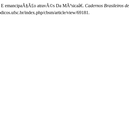
o E emancipaÃ§Ã£o atravÃ©s Da MÃºsicaâ€.
Cadernos Brasileiros de
odicos.ufsc.br/index.php/cbsm/article/view/69181.