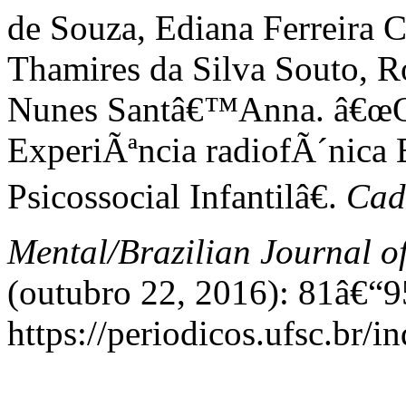
de Souza, Ediana Ferreira C
Thamires da Silva Souto, Ro
Nunes Santâ€™Anna. â€œ
ExperiÃªncia radiofÃ´nic
Psicossocial Infantilâ€.
Cad
Mental/Brazilian Journal o
(outubro 22, 2016): 81â€“9
https://periodicos.ufsc.br/