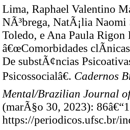
Lima, Raphael Valentino Ma
NÃ³brega, NatÃ¡lia Naomi S
Toledo, e Ana Paula Rigon F
â€œComorbidades clÃ­nicas 
De substÃ¢ncias Psicoativ
Psicossocialâ€.
Cadernos Br
Mental/Brazilian Journal o
(marÃ§o 30, 2023): 86â€“1
https://periodicos.ufsc.br/