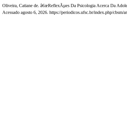
Oliveira, Catiane de. â€œReflexÃµes Da Psicologia Acerca Da Adole
Acessado agosto 6, 2026. https://periodicos.ufsc.br/index.php/cbsm/a