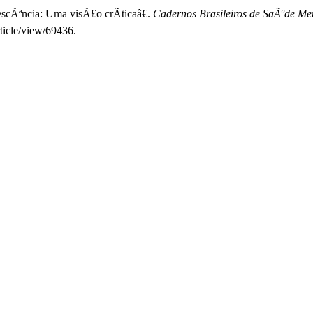
scÃªncia: Uma visÃ£o crÃ­ticaâ€.
Cadernos Brasileiros de SaÃºde Men
rticle/view/69436.