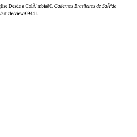
lise Desde a ColÃ´mbiaâ€.
Cadernos Brasileiros de SaÃºde
/article/view/69441.