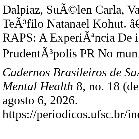
Dalpiaz, SuÃ©len Carla, V
TeÃ³filo Natanael Kohut. 
RAPS: A ExperiÃªncia De
PrudentÃ³polis PR No muni
Cadernos Brasileiros de Sa
Mental Health
8, no. 18 (d
agosto 6, 2026.
https://periodicos.ufsc.br/