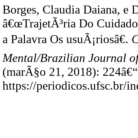
Borges, Claudia Daiana, e D
â€œTrajetÃ³ria Do Cuidad
a Palavra Os usuÃ¡riosâ€.
C
Mental/Brazilian Journal o
(marÃ§o 21, 2018): 224â€“
https://periodicos.ufsc.br/