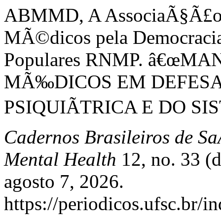
ABMMD, A AssociaÃ§Ã£o B
MÃ©dicos pela Democracia
Populares RNMP. â€œM
MÃ‰DICOS EM DEFESA
PSIQUIÃTRICA E DO SI
Cadernos Brasileiros de Sa
Mental Health
12, no. 33 (
agosto 7, 2026.
https://periodicos.ufsc.br/