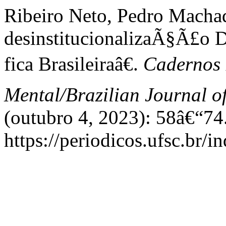
Ribeiro Neto, Pedro Machad
desinstitucionalizaÃ§Ã£o D
fica Brasileiraâ€.
Cadernos 
Mental/Brazilian Journal o
(outubro 4, 2023): 58â€“74
https://periodicos.ufsc.br/