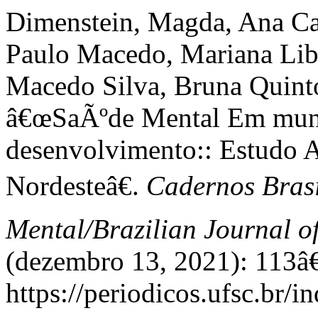
Dimenstein, Magda, Ana Ca
Paulo Macedo, Mariana Libe
Macedo Silva, Bruna Quinto
â€œSaÃºde Mental Em muni
desenvolvimento:: Estudo 
Nordesteâ€.
Cadernos Brasi
Mental/Brazilian Journal o
(dezembro 13, 2021): 113â€
https://periodicos.ufsc.br/