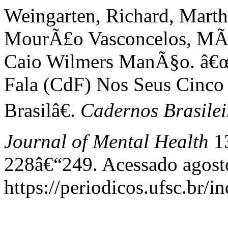
Weingarten, Richard, Marth
MourÃ£o Vasconcelos, MÃ´
Caio Wilmers ManÃ§o. â€
Fala (CdF) Nos Seus Cinc
Brasilâ€.
Cadernos Brasilei
Journal of Mental Health
13
228â€“249. Acessado agost
https://periodicos.ufsc.br/