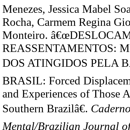
Menezes, Jessica Mabel Soa
Rocha, Carmem Regina Gion
Monteiro. â€œDESLOC
REASSENTAMENTOS: M
DOS ATINGIDOS PELA B
BRASIL: Forced Displacem
and Experiences of Those A
Southern Brazilâ€.
Cadernos
Mental/Brazilian Journal o