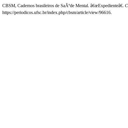
CBSM, Cadernos brasileiros de SaÃºde Mental. â€œExpedienteâ€.
C
https://periodicos.ufsc.br/index.php/cbsm/article/view/96616.