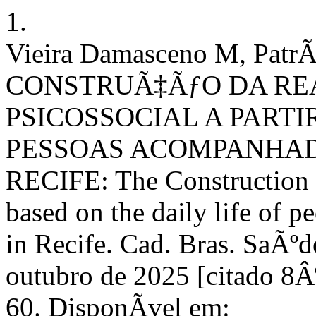
1.
Vieira Damasceno M, PatrÃ­
CONSTRUÃ‡ÃƒO DA RE
PSICOSSOCIAL A PARTI
PESSOAS ACOMPANHAD
RECIFE: The Construction o
based on the daily life of
in Recife. Cad. Bras. SaÃºd
outubro de 2025 [citado 8Â
60. DisponÃ­vel em: