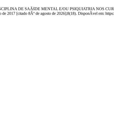
ting J. A DISCIPLINA DE SAÃšDE MENTAL E/OU PSIQUIATRIA
2017 [citado 8Âº de agosto de 2026];8(18). DisponÃ­vel em: https://