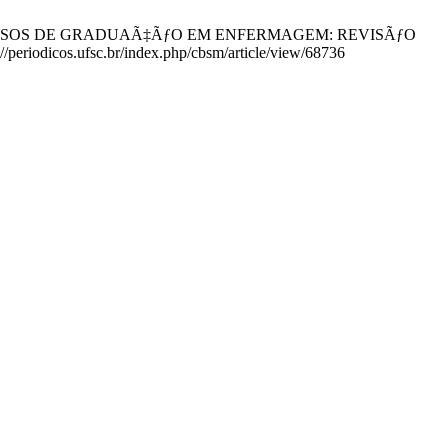
 NOS CURSOS DE GRADUAÃ‡ÃƒO EM ENFERMAGEM: REVISÃƒO
periodicos.ufsc.br/index.php/cbsm/article/view/68736