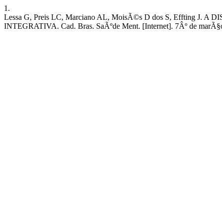
1.
Lessa G, Preis LC, Marciano AL, MoisÃ©s D dos S, Eff
INTEGRATIVA. Cad. Bras. SaÃºde Ment. [Internet]. 7Âº de marÃ§o de 