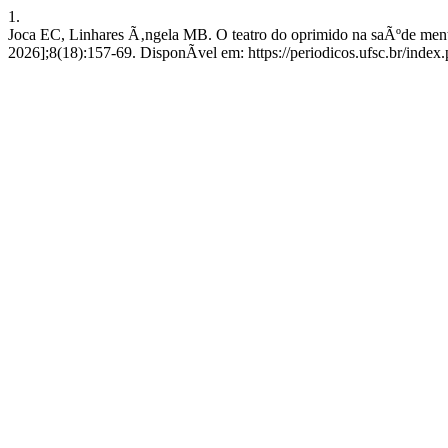
1.
Joca EC, Linhares Ã‚ngela MB. O teatro do oprimido na saÃºde menta
2026];8(18):157-69. DisponÃ­vel em: https://periodicos.ufsc.br/index