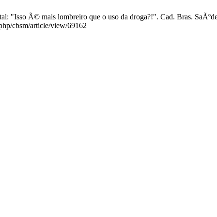
l: "Isso Ã© mais lombreiro que o uso da droga?!". Cad. Bras. SaÃºde 
.php/cbsm/article/view/69162