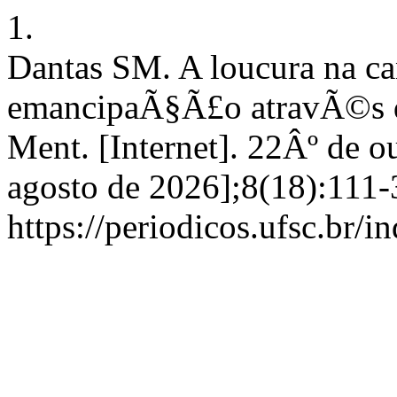
1.
Dantas SM. A loucura na c
emancipaÃ§Ã£o atravÃ©s d
Ment. [Internet]. 22Âº de o
agosto de 2026];8(18):111-
https://periodicos.ufsc.br/