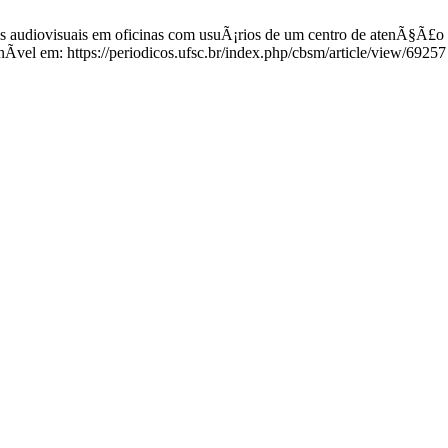
udiovisuais em oficinas com usuÃ¡rios de um centro de atenÃ§Ã£o ps
­vel em: https://periodicos.ufsc.br/index.php/cbsm/article/view/69257