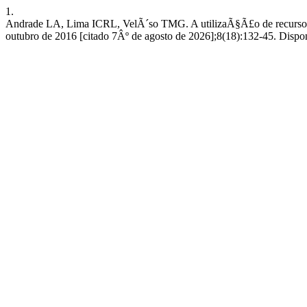
1.
Andrade LA, Lima ICRL, VelÃ´so TMG. A utilizaÃ§Ã£o de recursos a
outubro de 2016 [citado 7Âº de agosto de 2026];8(18):132-45. DisponÃ