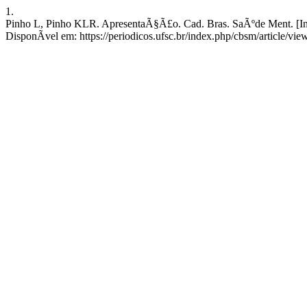
1.
Pinho L, Pinho KLR. ApresentaÃ§Ã£o. Cad. Bras. SaÃºde Ment. [Inte
DisponÃ­vel em: https://periodicos.ufsc.br/index.php/cbsm/article/vi