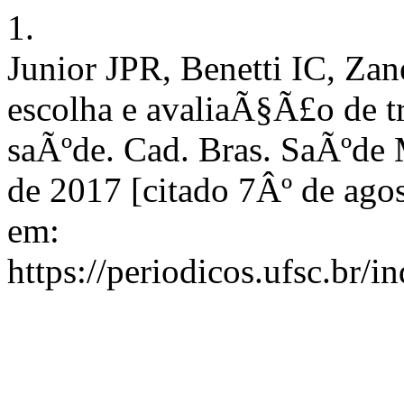
1.
Junior JPR, Benetti IC, Zane
escolha e avaliaÃ§Ã£o de t
saÃºde. Cad. Bras. SaÃºde 
de 2017 [citado 7Âº de ago
em:
https://periodicos.ufsc.br/