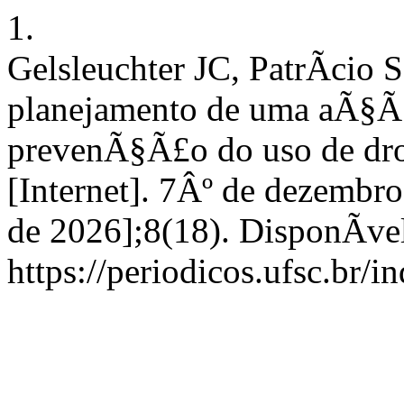
1.
Gelsleuchter JC, PatrÃ­cio 
planejamento de uma aÃ§Ã£
prevenÃ§Ã£o do uso de dro
[Internet]. 7Âº de dezembro
de 2026];8(18). DisponÃ­ve
https://periodicos.ufsc.br/