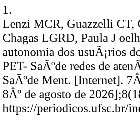
1.
Lenzi MCR, Guazzelli CT,
Chagas LGRD, Paula J oelho
autonomia dos usuÃ¡rios d
PET- SaÃºde redes de atenÃ
SaÃºde Ment. [Internet]. 7
8Âº de agosto de 2026];8(1
https://periodicos.ufsc.br/