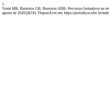
1.
Tonin MR, Barreiros GB, Barreiros ABB. Percursos formativos na r
agosto de 2026];8(18). DisponÃ­vel em: https://periodicos.ufsc.br/in