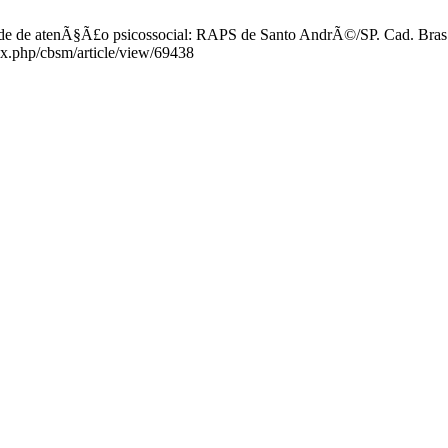
ede de atenÃ§Ã£o psicossocial: RAPS de Santo AndrÃ©/SP. Cad. Bras. 
dex.php/cbsm/article/view/69438