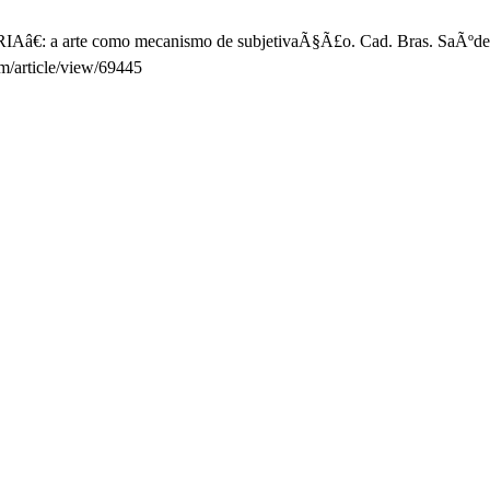
â€: a arte como mecanismo de subjetivaÃ§Ã£o. Cad. Bras. SaÃºde Me
sm/article/view/69445