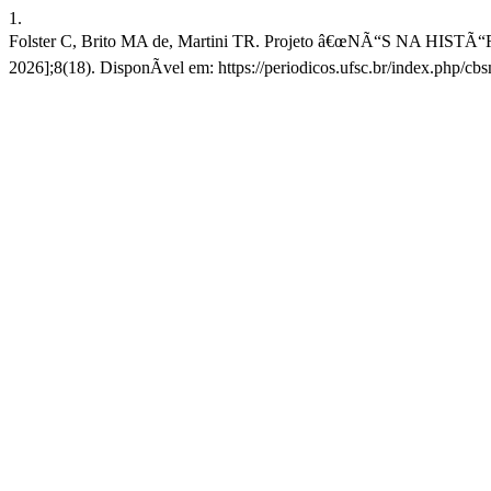
1.
Folster C, Brito MA de, Martini TR. Projeto â€œNÃ“S NA HISTÃ“RIA
2026];8(18). DisponÃ­vel em: https://periodicos.ufsc.br/index.php/cb