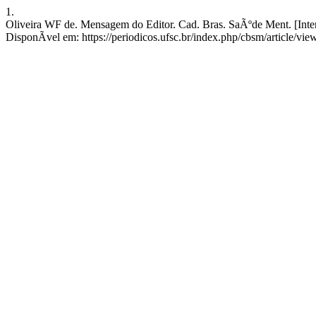
1.
Oliveira WF de. Mensagem do Editor. Cad. Bras. SaÃºde Ment. [Intern
DisponÃ­vel em: https://periodicos.ufsc.br/index.php/cbsm/article/vi