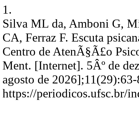
1.
Silva ML da, Amboni G, Mi
CA, Ferraz F. Escuta psica
Centro de AtenÃ§Ã£o Psico
Ment. [Internet]. 5Âº de d
agosto de 2026];11(29):63-
https://periodicos.ufsc.br/