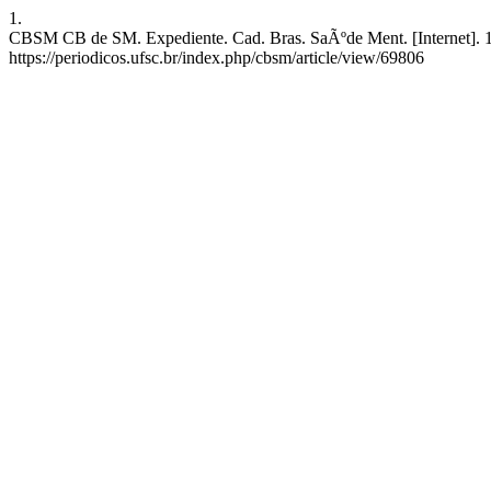
1.
CBSM CB de SM. Expediente. Cad. Bras. SaÃºde Ment. [Internet]. 1Âº
https://periodicos.ufsc.br/index.php/cbsm/article/view/69806