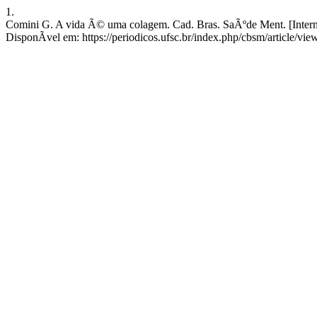
1.
Comini G. A vida Ã© uma colagem. Cad. Bras. SaÃºde Ment. [Interne
DisponÃ­vel em: https://periodicos.ufsc.br/index.php/cbsm/article/vi