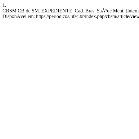
1.
CBSM CB de SM. EXPEDIENTE. Cad. Bras. SaÃºde Ment. [Internet]. 
DisponÃ­vel em: https://periodicos.ufsc.br/index.php/cbsm/article/vi