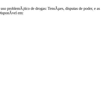
so problemÃ¡tico de drogas: TensÃµes, disputas de poder, e as
DisponÃ­vel em: