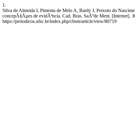
1.
Silva de Almeida I, Pimenta de Melo A, Bardy J, Peixoto do Nascim
concepÃ§Ãµes de evidÃªncia. Cad. Bras. SaÃºde Ment. [Internet]. 3
https://periodicos.ufsc.br/index.php/cbsm/article/view/80719