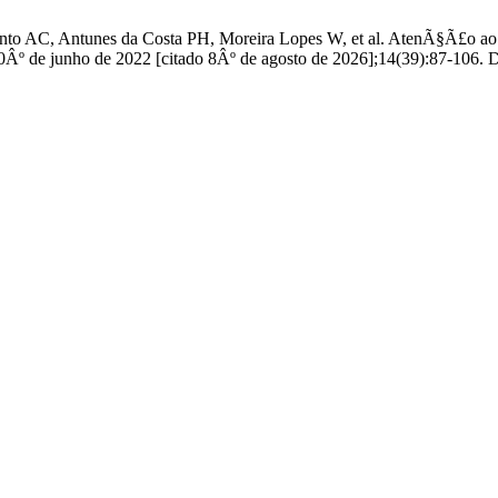
ento AC, Antunes da Costa PH, Moreira Lopes W, et al. AtenÃ§Ã£o ao u
0Âº de junho de 2022 [citado 8Âº de agosto de 2026];14(39):87-106. 