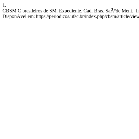
1.
CBSM C brasileiros de SM. Expediente. Cad. Bras. SaÃºde Ment. [Inte
DisponÃ­vel em: https://periodicos.ufsc.br/index.php/cbsm/article/vi