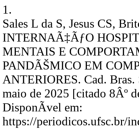
1.
Sales L da S, Jesus CS, Bri
INTERNAÃ‡ÃƒO HOSPI
MENTAIS E COMPORTAM
PANDÃŠMICO EM COMP
ANTERIORES. Cad. Bras. Sa
maio de 2025 [citado 8Âº d
DisponÃ­vel em:
https://periodicos.ufsc.br/