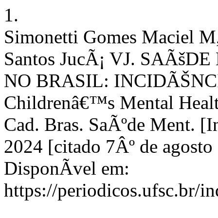
1.
Simonetti Gomes Maciel M,
Santos JucÃ¡ VJ. SAÃš
NO BRASIL: INCIDÃŠNC
Childrenâ€™s Mental Health 
Cad. Bras. SaÃºde Ment. [In
2024 [citado 7Âº de agosto
DisponÃ­vel em:
https://periodicos.ufsc.br/