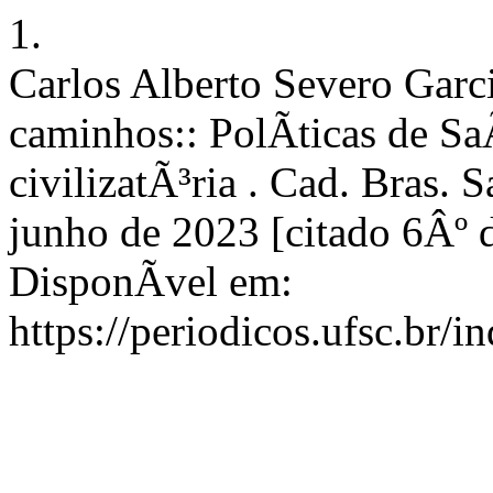
1.
Carlos Alberto Severo Gar
caminhos:: PolÃ­ticas de Sa
civilizatÃ³ria . Cad. Bras. 
junho de 2023 [citado 6Âº d
DisponÃ­vel em:
https://periodicos.ufsc.br/