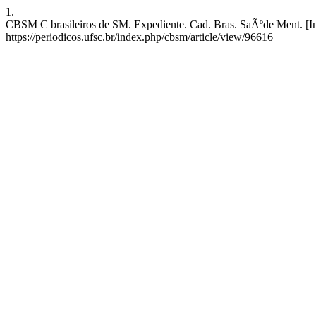
1.
CBSM C brasileiros de SM. Expediente. Cad. Bras. SaÃºde Ment. [Inte
https://periodicos.ufsc.br/index.php/cbsm/article/view/96616