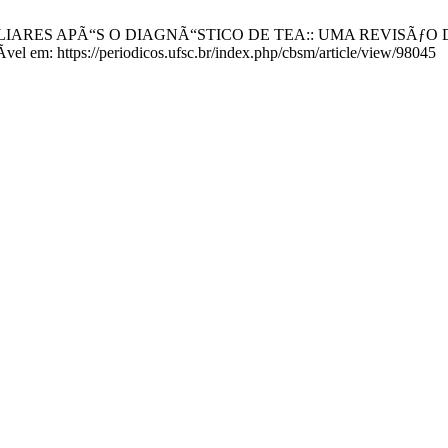
LIARES APÃ“S O DIAGNÃ“STICO DE TEA:: UMA REVISÃƒO DA LIT
vel em: https://periodicos.ufsc.br/index.php/cbsm/article/view/98045