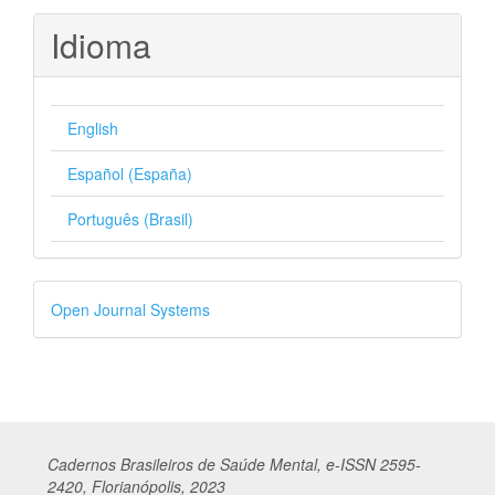
Idioma
English
Español (España)
Português (Brasil)
Desenvolvido
Open Journal Systems
por
Cadernos
Br
asileiros
de Saúde Mental, e-ISSN 2595-
2420, Florianópolis, 2023