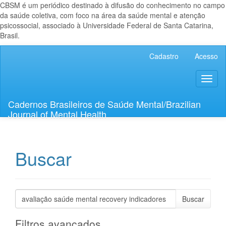
CBSM é um periódico destinado à difusão do conhecimento no campo
da saúde coletiva, com foco na área da saúde mental e atenção
psicossocial, associado à Universidade Federal de Santa Catarina,
Brasil.
Navegação
Cadastro
Acesso
Principal
Conteúdo
Toggl
principal
naviga
Barra
Lateral
Cadernos Brasileiros de Saúde Mental/Brazilian
Journal of Mental Health
Buscar
Pesquisar
termo
Filtros avançados