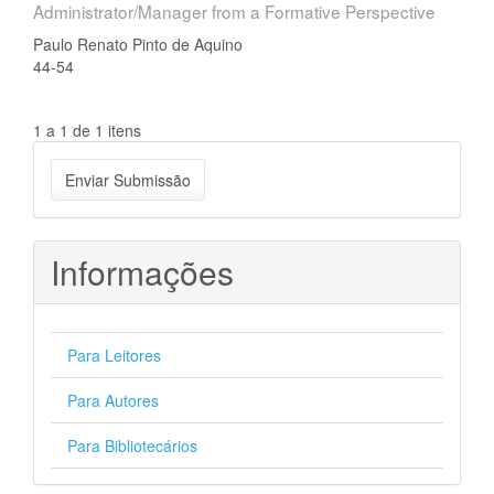
Administrator/Manager from a Formative Perspective
Paulo Renato Pinto de Aquino
44-54
1 a 1 de 1 itens
Enviar
Enviar Submissão
Submissão
Informações
Para Leitores
Para Autores
Para Bibliotecários