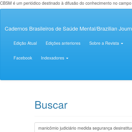
CBSM é um periódico destinado à difusão do conhecimento no campo da
Navegação
Principal
Conteúdo
Cadernos Brasileiros de Saúde Mental/Brazilian Journ
principal
Barra
Lateral
Edição Atual
Edições anteriores
Sobre a Revista
Facebook
Indexadores
Buscar
Pesquisar
termo