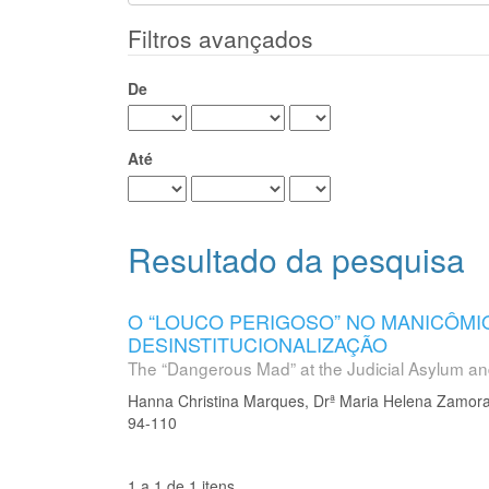
Filtros avançados
De
Até
Resultado da pesquisa
O “LOUCO PERIGOSO” NO MANICÔMIO
DESINSTITUCIONALIZAÇÃO
The “Dangerous Mad” at the Judicial Asylum and
Hanna Christina Marques, Drª Maria Helena Zamor
94-110
1 a 1 de 1 itens