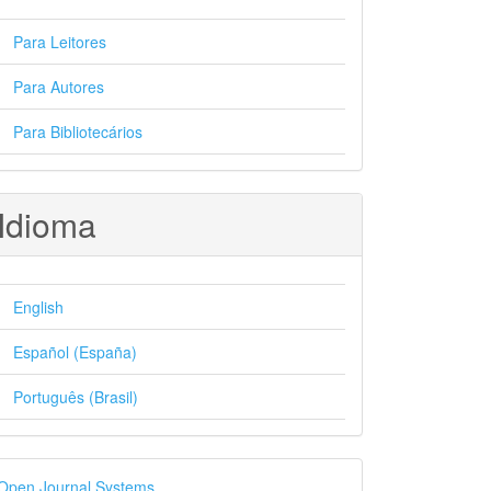
Para Leitores
Para Autores
Para Bibliotecários
Idioma
English
Español (España)
Português (Brasil)
esenvolvido
Open Journal Systems