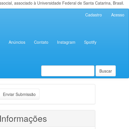
cial, associado à Universidade Federal de Santa Catarina, Brasil.
Cadastro
Acesso
Anúncios
Contato
Instagram
Spotify
Buscar
nviar
Enviar Submissão
ubmissão
Informações