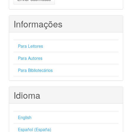
Submissão
Informações
Para Leitores
Para Autores
Para Bibliotecários
Idioma
English
Español (España)