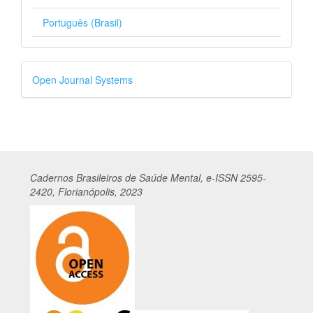
Português (Brasil)
Desenvolvido
Open Journal Systems
por
Cadernos
Br
asileiros
de Saúde Mental, e-ISSN 2595-
2420, Florianópolis, 2023