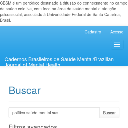
CBSM é um periódico destinado à difusão do conhecimento no campo
da saúde coletiva, com foco na área da saúde mental e atenção
psicossocial, associado à Universidade Federal de Santa Catarina,
Brasil.
Navegação
Cadastro
Acesso
Principal
Conteúdo
Toggl
principal
naviga
Barra
Lateral
Cadernos Brasileiros de Saúde Mental/Brazilian
Journal of Mental Health
Buscar
Pesquisar
termo
Filtros avançados