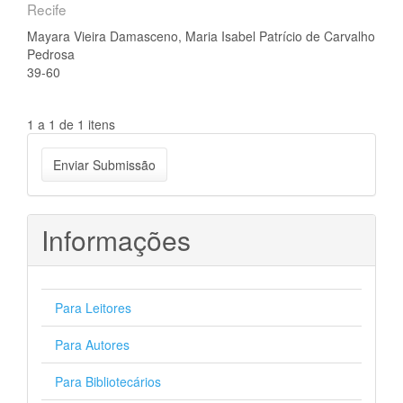
Recife
Mayara Vieira Damasceno, Maria Isabel Patrício de Carvalho
Pedrosa
39-60
1 a 1 de 1 itens
Enviar
Enviar Submissão
Submissão
Informações
Para Leitores
Para Autores
Para Bibliotecários