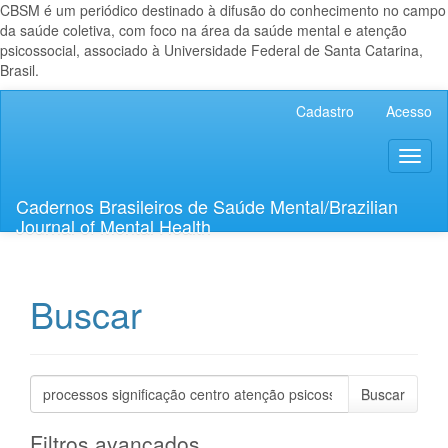
CBSM é um periódico destinado à difusão do conhecimento no campo
da saúde coletiva, com foco na área da saúde mental e atenção
psicossocial, associado à Universidade Federal de Santa Catarina,
Brasil.
Navegação
Cadastro
Acesso
Principal
Conteúdo
Toggl
principal
naviga
Barra
Lateral
Cadernos Brasileiros de Saúde Mental/Brazilian
Journal of Mental Health
Buscar
Pesquisar
termo
Filtros avançados