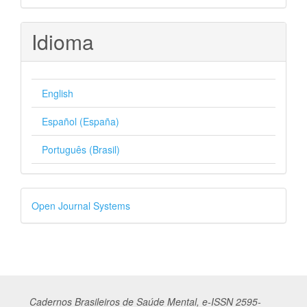
Idioma
English
Español (España)
Português (Brasil)
Desenvolvido
Open Journal Systems
por
Cadernos
Br
asileiros
de Saúde Mental, e-ISSN 2595-