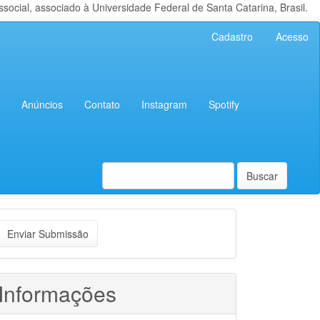
cial, associado à Universidade Federal de Santa Catarina, Brasil.
Cadastro
Acesso
Anúncios
Contato
Instagram
Spotify
Buscar
nviar
Enviar Submissão
ubmissão
Informações