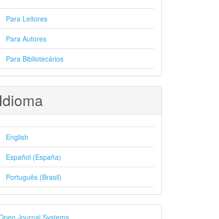
Para Leitores
Para Autores
Para Bibliotecários
Idioma
English
Español (España)
Português (Brasil)
esenvolvido
Open Journal Systems