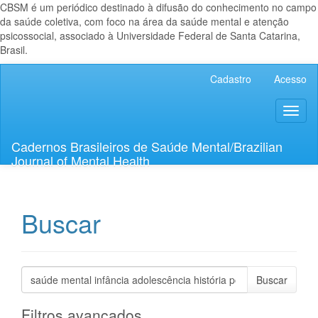
CBSM é um periódico destinado à difusão do conhecimento no campo
da saúde coletiva, com foco na área da saúde mental e atenção
psicossocial, associado à Universidade Federal de Santa Catarina,
Brasil.
Navegação
Cadastro
Acesso
Principal
Conteúdo
Toggl
principal
naviga
Barra
Lateral
Cadernos Brasileiros de Saúde Mental/Brazilian
Journal of Mental Health
Buscar
Pesquisar
termo
Filtros avançados