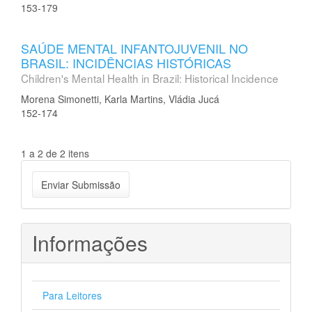
153-179
SAÚDE MENTAL INFANTOJUVENIL NO
BRASIL: INCIDÊNCIAS HISTÓRICAS
Children's Mental Health in Brazil: Historical Incidence
Morena Simonetti, Karla Martins, Vládia Jucá
152-174
1 a 2 de 2 itens
Enviar
Enviar Submissão
Submissão
Informações
Para Leitores