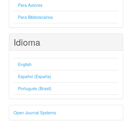
Para Autores
Para Bibliotecários
Idioma
English
Español (España)
Português (Brasil)
Desenvolvido
Open Journal Systems
por