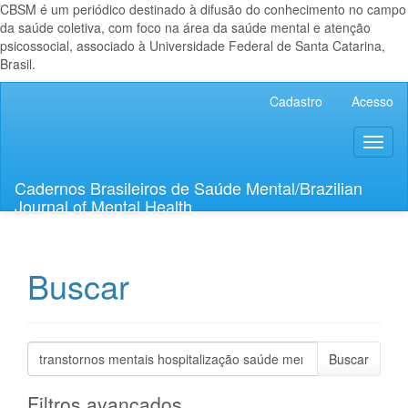
CBSM é um periódico destinado à difusão do conhecimento no campo
da saúde coletiva, com foco na área da saúde mental e atenção
psicossocial, associado à Universidade Federal de Santa Catarina,
Brasil.
Navegação
Cadastro
Acesso
Principal
Conteúdo
Toggl
principal
naviga
Barra
Lateral
Cadernos Brasileiros de Saúde Mental/Brazilian
Journal of Mental Health
Buscar
Pesquisar
termo
Filtros avançados