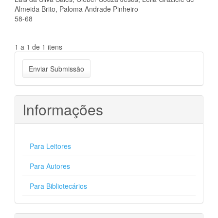
Almeida Brito, Paloma Andrade Pinheiro
58-68
1 a 1 de 1 itens
Enviar
Enviar Submissão
Submissão
Informações
Para Leitores
Para Autores
Para Bibliotecários