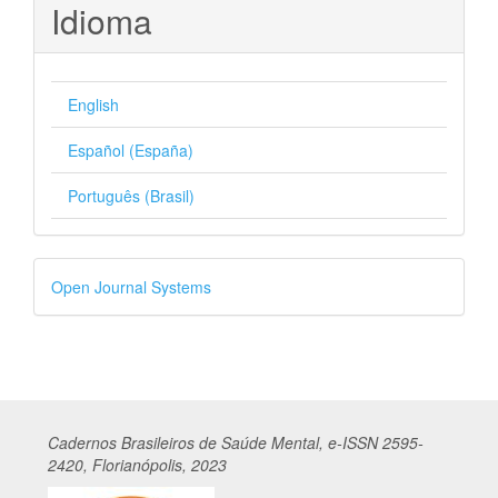
Idioma
English
Español (España)
Português (Brasil)
Desenvolvido
Open Journal Systems
por
Cadernos
Br
asileiros
de Saúde Mental, e-ISSN 2595-
2420, Florianópolis, 2023