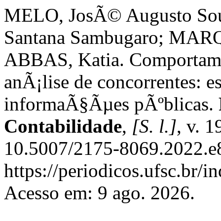
MELO, JosÃ© Augusto Sou
Santana Sambugaro; MARQU
ABBAS, Katia. Comportame
anÃ¡lise de concorrentes: e
informaÃ§Ãµes pÃºblicas.
Contabilidade
,
[S. l.]
, v. 
10.5007/2175-8069.2022.e8
https://periodicos.ufsc.br/i
Acesso em: 9 ago. 2026.